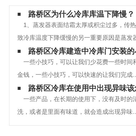
路桥区为什么冷库库温下降慢？
1、蒸发器表面结霜太厚或积尘过多，传
致冷库温度下降缓慢的另一重要原因是蒸发
这主要是由于蒸发器表面霜层过厚或积尘过
路桥区冷库建造中冷库门安装的
一些小技巧，可以让我们少花费一些时间
冷库蒸发器的表面温度大多低于0℃，而库房
金钱，一些小技巧，可以快速的让我们完成
上的工作，所以一些小技巧，是非常重要的
路桥区冷库在使用中出现异味该
一些产品，在长期的使用下，没有及时的
那么路桥区冷库建造中冷库门安装的小技巧
洗，或者是里面有味道，就会造成出现异味
什么？下面让小编来为大家讲述一下，冷库
现象，那么我们应该怎么去处理呢！冷库也
装