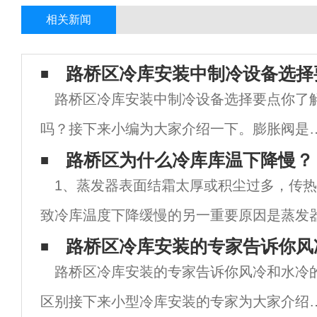
相关新闻
路桥区冷库安装中制冷设备选择
路桥区冷库安装中制冷设备选择要点你了
吗？接下来小编为大家介绍一下。膨胀阀是
冷系统的瓶颈，其选择至关重要。毫不夸张
路桥区为什么冷库库温下降慢？
1、蒸发器表面结霜太厚或积尘过多，传
说，一个系统能否正常地工作起着决定性的
致冷库温度下降缓慢的另一重要原因是蒸发
用。北京冷库常见的膨胀阀分为内平衡阀和
这主要是由于蒸发器表面霜层过厚或积尘过
路桥区冷库安装的专家告诉你风
平
路桥区冷库安装的专家告诉你风冷和水冷
冷库蒸发器的表面温度大多低于0℃，而库房
区别接下来小型冷库安装的专家为大家介绍